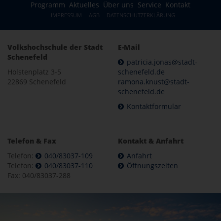
Programm
Aktuelles
Über uns
Service
Kontakt
IMPRESSUM
AGB
DATENSCHUTZERKLÄRUNG
Volkshochschule der Stadt
E-Mail
Schenefeld
patricia.jonas@stadt-
Holstenplatz 3-5
schenefeld.de
22869 Schenefeld
ramona.knust@stadt-
schenefeld.de
Kontaktformular
Telefon & Fax
Kontakt & Anfahrt
Telefon:
040/83037-109
Anfahrt
Telefon:
040/83037-110
Öffnungszeiten
Fax: 040/83037-288