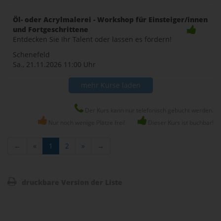
Öl- oder Acrylmalerei - Workshop für Einsteiger/innen
und Fortgeschrittene
Entdecken Sie Ihr Talent oder lassen es fördern!
Schenefeld
Sa., 21.11.2026
11:00 Uhr
mehr Kurse laden
Der Kurs kann nur telefonisch gebucht werden.
Nur noch wenige Plätze frei!
Dieser Kurs ist buchbar!
←
«
1
2
»
→
druckbare Version der Liste