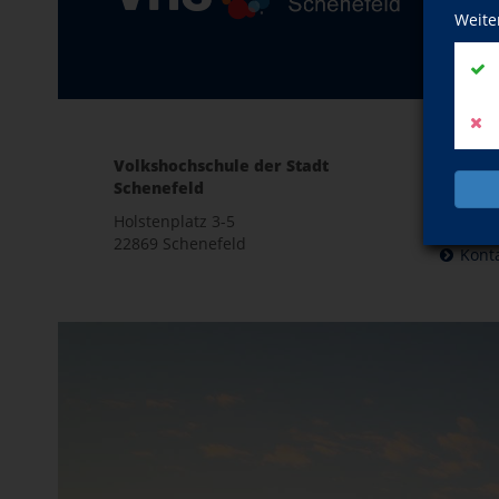
Weite
Volkshochschule der Stadt
E-Mail
Schenefeld
patri
Holstenplatz 3-5
ramona.
22869 Schenefeld
Kont