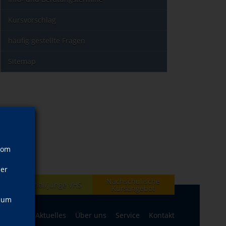
Kursvorschlag
häufig gestellte Fragen
Sitemap
vom
ner
Nachschulische
en
Spezial/junge VHS
Kursangebot
, um
ogramm
Aktuelles
Über uns
Service
Kontakt