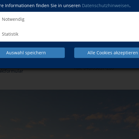
re Informationen finden Sie in unseren
Datenschutzhinweisen
.
Notwendig
Statistik
Telefon & Fax
Auswahl speichern
Alle Cookies akzeptieren
cia.jonas@stadt-schenefeld.de
Telefon:
040/83037-109
knust@stadt-schenefeld.de
Telefon:
040/83037-110
Fax: 040/83037-288
aktformular