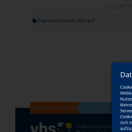
Programm
Programm Frühjahr 2026.pdf
Dat
Cooki
Webbr
Nutze
klein
Gesellschaft und Leben
Beruf und EDV
Serve
Cooki
sich 
aufzu