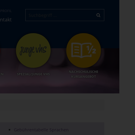
PROFIL
ntakt
NACHSCHULISCHE
EN
SPEZIAL/JUNGE VHS
KURSANGEBOT
Gebührentabelle Sprachen