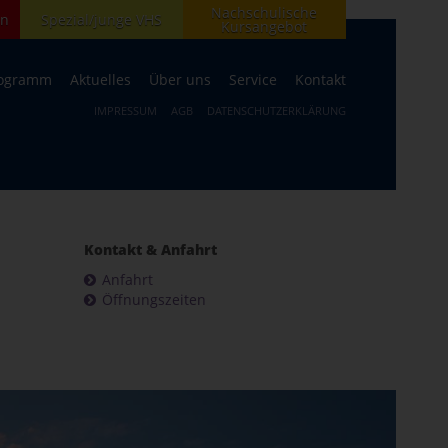
Nachschulische
en
Spezial/junge VHS
Kursangebot
ogramm
Aktuelles
Über uns
Service
Kontakt
IMPRESSUM
AGB
DATENSCHUTZERKLÄRUNG
Kontakt & Anfahrt
Anfahrt
Öffnungszeiten