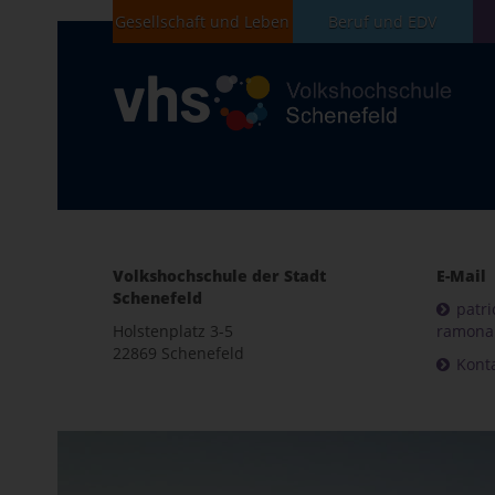
Gesellschaft und Leben
Beruf und EDV
Volkshochschule der Stadt
E-Mail
Schenefeld
patri
Holstenplatz 3-5
ramona.
22869 Schenefeld
Kont