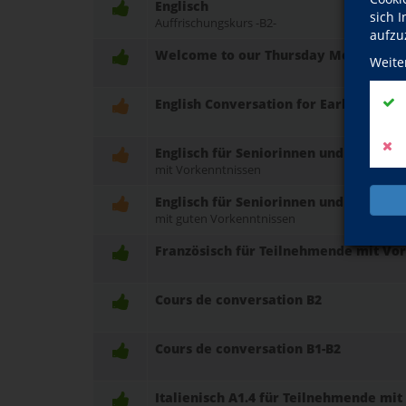
Englisch
sich 
Auffrischungskurs -B2-
aufzu
Welcome to our Thursday Morning Ch
Weite
English Conversation for Early Birds
Englisch für Seniorinnen und Senioren
mit Vorkenntnissen
Englisch für Seniorinnen und Senioren
mit guten Vorkenntnissen
Französisch für Teilnehmende mit Vo
Cours de conversation B2
Cours de conversation B1-B2
Italienisch A1.4 für Teilnehmende mi