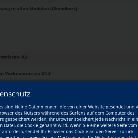
itung in allen Modulen (Abendkurs)
ntnissen -A2-
en Vorkenntnissen A1.4
enschutz
es sind kleine Datenmengen, die von einer Website gesendet und 
owser des Nutzers während des Surfens auf dem Computer des
rs gespeichert werden. Ihr Browser speichert jede Nachricht in ei
en Datei, die Cookie genannt wird. Wenn Sie eine weitere Seite vom
r anfordern, sendet Ihr Browser das Cookie an den Server zurück.
es wurden als zuverlässiger Mechanismus für Websites entwickelt