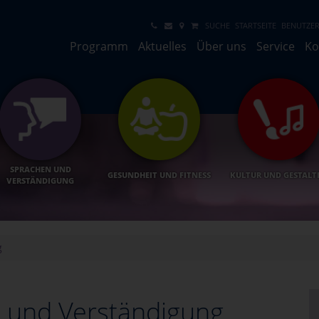
SUCHE
STARTSEITE
BENUTZER
Programm
Aktuelles
Über uns
Service
Ko
SPRACHEN UND
GESUNDHEIT UND FITNESS
KULTUR UND GESTALT
VERSTÄNDIGUNG
g
 und Verständigung