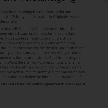
 Sprache verständigen zu können, Radio und
, eine Zeitung oder Literatur in Originalversion zu
 Menschen.
se der VHS Schenefeld sind ohne verbindliche
nnen einfach zum ersten Kurstermin zum Kurs
sten Kursstunde reinschnuppern und sich dann
den Kurs belegen möchten. Für eine Anmeldung
n die Teilnehmerliste ein, die die/der Dozent/in bereit
muss spätestens am zweiten Termin erfolgen, damit
mmen des Kurses und evtuelle Gebührenumlagen
nn. Wenn Sie sich vor Kursbesuch unsicher sind,
Ihrer Vorkenntnisse der richtige für Sie ist, können
nisch mit dem Kursleiter Kontakt aufnehmen und sich
elefonnummern finden Sie hinten im Programmheft.
ationen zu Deutschkursangeboten in Schenefeld