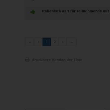
Italienisch A2.1 für Teilnehmende mi
←
«
1
2
»
→
druckbare Version der Liste