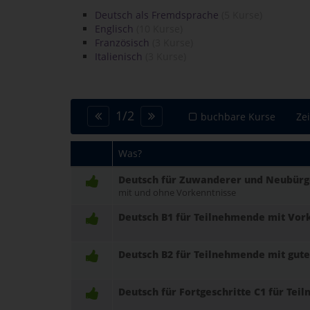
Deutsch als Fremdsprache
(5 Kurse)
Englisch
(10 Kurse)
Französisch
(3 Kurse)
Italienisch
(3 Kurse)
1
/
2
buchbare Kurse
Ze
Was?
Deutsch für Zuwanderer und Neubürg
mit und ohne Vorkenntnisse
Deutsch B1 für Teilnehmende mit Vor
Deutsch B2 für Teilnehmende mit gut
Deutsch für Fortgeschritte C1 für Te