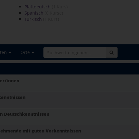
Plattdeutsch
(1 Kurs)
Spanisch
(6 Kurse)
Türkisch
(1 Kurs)
iten
Orte
er/innen
kenntnissen
en Deutschkenntnissen
ilnehmende mit guten Vorkenntnissen