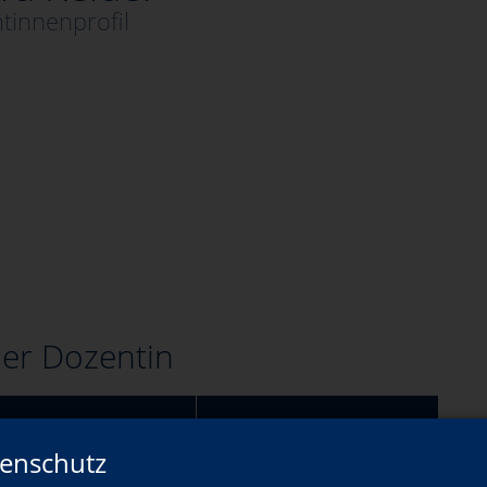
tinnenprofil
er Dozentin
Wann?
enschutz
Do., 03.09.2026