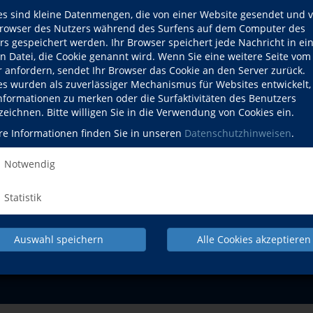
es sind kleine Datenmengen, die von einer Website gesendet und 
Do., 03.09.2026
owser des Nutzers während des Surfens auf dem Computer des
rs gespeichert werden. Ihr Browser speichert jede Nachricht in ei
en Datei, die Cookie genannt wird. Wenn Sie eine weitere Seite vom
r anfordern, sendet Ihr Browser das Cookie an den Server zurück.
es wurden als zuverlässiger Mechanismus für Websites entwickelt
Informationen zu merken oder die Surfaktivitäten des Benutzers
zeichnen. Bitte willigen Sie in die Verwendung von Cookies ein.
NACH OBEN
re Informationen finden Sie in unseren
Datenschutzhinweisen
.
Notwendig
Sprachen und
Gesundheit und Fitness
Kultur und Gestalt
Verständigung
Statistik
Pr
Auswahl speichern
Alle Cookies akzeptieren