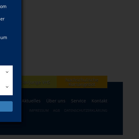
vom
ner
, um
Nachschulische
en
Spezial/junge VHS
Kursangebot
ogramm
Aktuelles
Über uns
Service
Kontakt
IMPRESSUM
AGB
DATENSCHUTZERKLÄRUNG