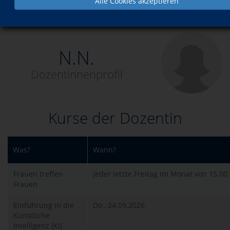
Alle Cookies akzeptieren
Über uns
Dozenten
N.N.
N.N.
Dozentinnenprofil
Kurse der Dozentin
Was?
Wann?
Frauen treffen
jeder letzte Freitag im Monat von 15.00 
Frauen
Einführung in die
Do., 24.09.2026
Künstliche
Intelligenz (KI)