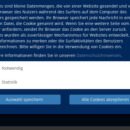
es sind kleine Datenmengen, die von einer Website gesendet und 
Mo., 31.08.2026
owser des Nutzers während des Surfens auf dem Computer des
rs gespeichert werden. Ihr Browser speichert jede Nachricht in ei
en Datei, die Cookie genannt wird. Wenn Sie eine weitere Seite vom
r anfordern, sendet Ihr Browser das Cookie an den Server zurück.
es wurden als zuverlässiger Mechanismus für Websites entwickelt
Informationen zu merken oder die Surfaktivitäten des Benutzers
zeichnen. Bitte willigen Sie in die Verwendung von Cookies ein.
NACH OBEN
re Informationen finden Sie in unseren
Datenschutzhinweisen
.
Notwendig
Sprachen und
Gesundheit und Fitness
Kultur und Gestalt
Verständigung
Statistik
Pr
Auswahl speichern
Alle Cookies akzeptieren