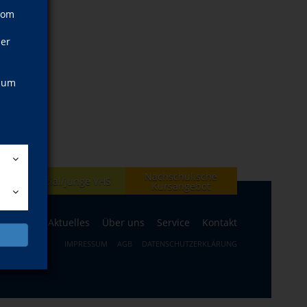
vom
ner
, um
Nachschulische
en
Spezial/junge VHS
Kursangebot
ogramm
Aktuelles
Über uns
Service
Kontakt
IMPRESSUM
AGB
DATENSCHUTZERKLÄRUNG