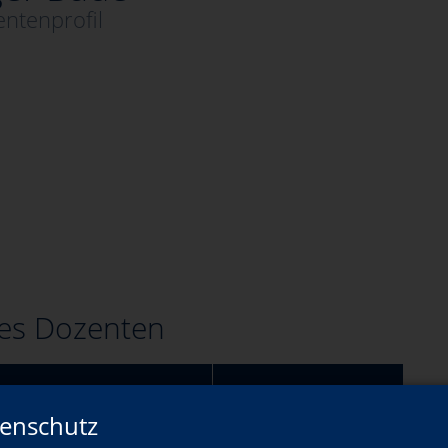
ntenprofil
es Dozenten
Wann?
enschutz
2-
Mo., 31.08.2026