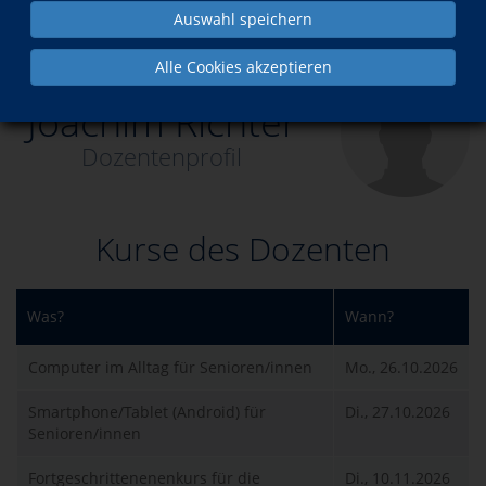
Auswahl speichern
Über uns
Dozenten
Joachim Richter
Alle Cookies akzeptieren
Joachim Richter
Dozentenprofil
Kurse des Dozenten
Was?
Wann?
Computer im Alltag für Senioren/innen
Mo., 26.10.2026
Smartphone/Tablet (Android) für
Di., 27.10.2026
Senioren/innen
Fortgeschrittenenenkurs für die
Di., 10.11.2026